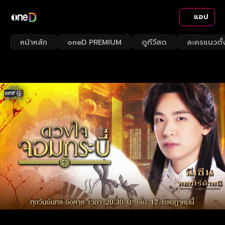
แอป
หน้าหลัก
oneD PREMIUM
ดูทีวีสด
ละครแนวตั้