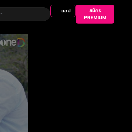
สมัคร
แอป
PREMIUM