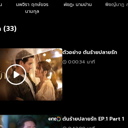
น
นพจิรา ฤกษ์ขจร
ฬชฏะ นามปาน
พิชญ์นาฏ 
นามกุล
 (33)
ตัวอย่าง ต้นร้ายปลายรัก
0:00:34 นาที
ต้นร้ายปลายรัก EP.1 Part 1