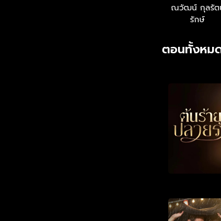
ณวัฒน์ กุลรัต
รักษ์
ตอนทั้งหมด