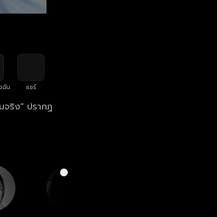
งฉัน
แชร์
วามจริง” ปรากฏ