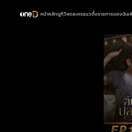
หน้าหลัก
ดูทีวีสด
ละครแนวตั้ง
รายการของฉัน
เพ