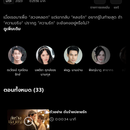
น13+
2023
0:25:56 นาที
รายการของฉัน
แชร์
เมื่อเธอมาเพื่อ “ลวงหลอก” แต่เขากลับ “หลงรัก” อยากรู้ในท้ายสุด ถ้า
“ความจริง” ปรากฏ “ความรัก” จะยังคงอยู่หรือไม่?
ดูเพิ่มเติม
ณวัฒน์ กุลรัตน
นพจิรา ฤกษ์ขจร
ฬชฏะ นามปาน
พิชญ์นาฏ สาขากร
อมีนา 
รักษ์
นามกุล
ตอนทั้งหมด (33)
ตัวอย่าง ต้นร้ายปลายรัก
0:00:34 นาที