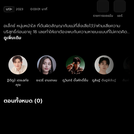
น13+
2023
0:03:01 นาที
รายการของฉัน
แชร์
อเล็กซ์ หนุ่มหน้าใส ที่ดันผิดสัญญากับแม่ที่สั่งเสียไว้ว่าห้ามเสียความ
บริสุทธิ์ก่อนอายุ 18 เลยทำให้เขาต้องพบกับความหายนะแบบที่ไม่คาดคิด
มาก่อน
ดูเพิ่มเติม
ฐิติภูมิ เตชะอภัย
ยงวรี งามเกษม
ภูวินทร์ ตั้งศักดิ์ยืน
ภูสิษฐ์ ดิษฐพิสิษฐ์
ทินพันธ์
คุณ
ตอนทั้งหมด (0)