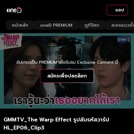
แอป
หน้าหลัก
oneD PREMIUM
ดูทีวีสด
ละครแนวตั้
อัปเกรดเป็น PREMIUM เพื่อรับชม Exclusive Content นี้
สมัครเพื่อปลดล็อก
GMMTV_The Warp Effect รูปลับรหัสวาร์ป
HL_EP06_Clip3