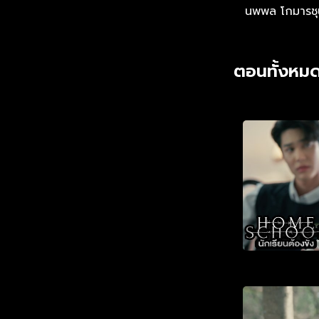
โทษไปด้วย แต่ใค
นพพล โกมารชุ
ตอนทั้งหมด