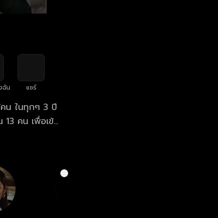
งฉัน
แชร์
ู้คน ในทุกๆ 3 ปี
 13 คน เพื่อเข้า
ช้ชีวิต เรียน
คยคิดว่า
่คติประจํา
าหรับเด็กๆ เพราะ
เน็ต ต้องตื่น
ือต้องถูกรับ