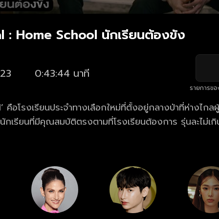
al : Home School นักเรียนต้องขัง
23
0:43:44 นาที
รายการขอ
ือโรงเรียนประจําทางเลือกใหม่ที่ตั้งอยู่กลางป่าที่ห่างไกลผ
นักเรียนที่มีคุณสมบัติตรงตามที่โรงเรียนต้องการ รุ่นละไม่เกิน
พิเศษที่ไม่มีโรงเรียนไหนเคยมีมาก่อน และเด็กทั้ง 13 คนต้องใ
ตัวรอดใน Home School ให้ได้ตลอดระยะเวลา 3 ปี จากที่เ
็นโรงเรียนประจําของเด็กร่ำรวยที่เน้นความสะดวกสบายเหมือนที
ว่า ‘การเรียนรู้ที่ดูแลเหมือนอยู่บ้าน’ กลับกลายเป็น ‘คุก’ สํ
ร่งครัด ไม่มีสิ่งอํานวยความสะดวก ไม่มีโทรศัพท์ ไม่มีอินเตอร์
้อมกัน กินข้าวพร้อมกัน และถ้ามีใครคนหนึ่งผิดกฎ คนที่เหล