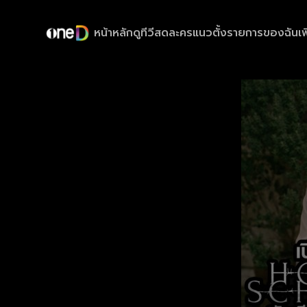
หน้าหลัก
ดูทีวีสด
ละครแนวตั้ง
รายการของฉัน
เพ