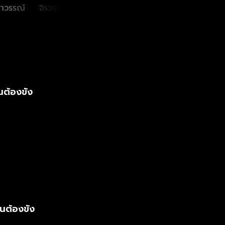
ไปตลอดกาล...
หาวรรณ์
จิรวรรตน์ สุทธิวณิช
หิรัญกฤษฎิ์ ช่างคำ
รมิดา
ศักดิ์
นต้องขัง
นต้องขัง