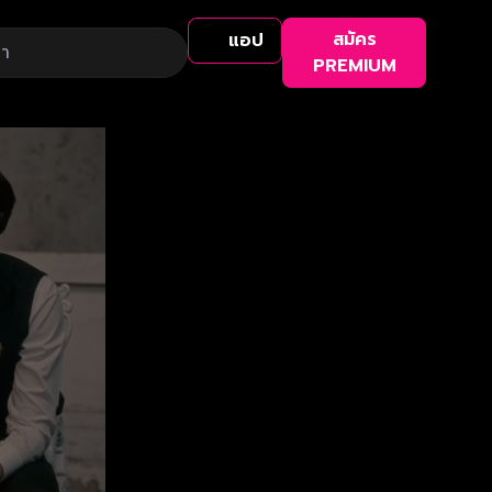
สมัคร
แอป
PREMIUM