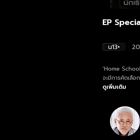
EP​ Speci
น13+
20
‘Home School’ ค
จะมีการคัดเลือก
ศึกษาในหลักสูตร
ดูเพิ่มเติม
กิน นอน และเอา
โรงเรียนนี้จะเป
โรงเรียนกล่าวไว้
กฎข้อบังคับที่เค
พร้อมกัน นอนพร