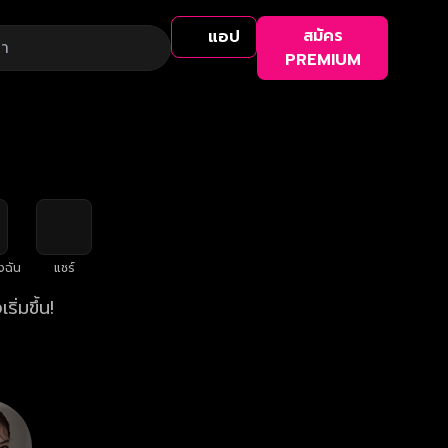
สมัคร
แอป
PREMIUM
งฉัน
แชร์
่มขึ้น!