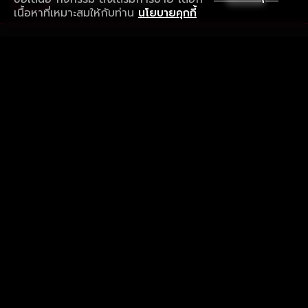
ดาวน์โหลดแอปเพื่อการรับชมที่ดีกว่า
เนื้อหาที่เหมาะสมให้กับท่าน
นโยบายคุกกี้
รับประสบการณ์ที่ดีที่สุดบนแอป
ภาษาไทย
คำถามที่พบบ่อย
แจ้งปัญหาการใช้งาน
ข้อกำหนดและเงื่อนไขการใช้งาน
นโยบายความเป็นส่วนตัว
ติดตามเรา
Version 8.1.0