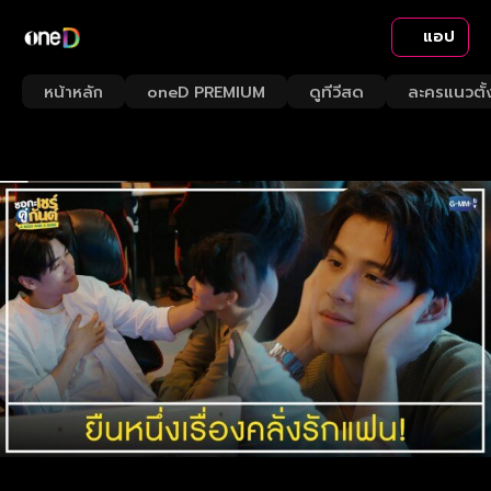
แอป
หน้าหลัก
oneD PREMIUM
ดูทีวีสด
ละครแนวตั้