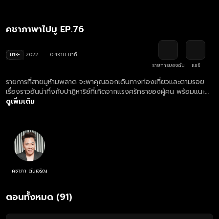
คชาภาพาไปมู EP.76
น13+
2022
0:43:10 นาที
รายการของฉัน
แชร์
รายการที่สายมูห้ามพลาด จะพาคุณออกเดินทางท่องเที่ยวและตามรอย
เรื่องราวอันน่าทึ่งกับปาฏิหาริย์ที่เกิดจากแรงศรัทธาของผู้คน พร้อมแนะนำ
ทริคการมูที่ถูกต้อง ให้ปังไปด้วยกัน พร้อมกับ มดดำ คชาภา
ดูเพิ่มเติม
คชาภา ตันเจริญ
ตอนทั้งหมด (91)