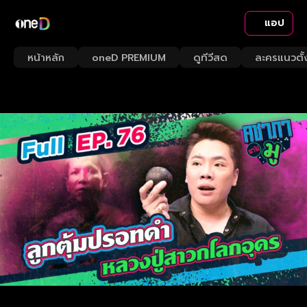
แอป
หน้าหลัก
oneD PREMIUM
ดูทีวีสด
ละครแนวตั้