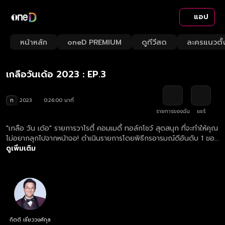
แอป
Playback
/
Mute
หน้าหลัก
oneD PREMIUM
ดูทีวีสด
ละครแนวตั้
Loaded
:
Rate
3.81%
เกลือวันเด้อ 2023 : EP.3
ท
2023
0:26:00 นาที
รายการของฉัน
แชร์
"เกลือ วัน เด้อ" รายการวาไรตี้ คอมเมดี้ ทอล์กโชว์ สุดสนุก ที่จะทำให้คุณ
ไม่อยากลุกไปจากหน้าจอ! ดำเนินรายการโดยพิธีกรอารมณ์ดีอันดับ 1 ของ
ช่องวัน "เกลือ กิตติ เชี่ยววงศ์กุล" ที่ปากกล้า ฮา น่ารัก และกินใจ สนุก
ดูเพิ่มเติม
และบันเทิงจนคุณคาดไม่ถึง!!
กิตติ เชี่ยววงศ์กุล