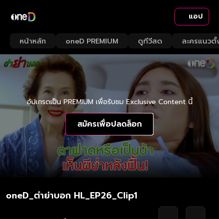
แอป
หน้าหลัก
oneD PREMIUM
ดูทีวีสด
ละครแนวตั้
อัปเกรดเป็น PREMIUM เพื่อรับชม Exclusive Content นี้
สมัครเพื่อปลดล็อก
oneD_ตำย่าบอก HL_EP26_Clip1