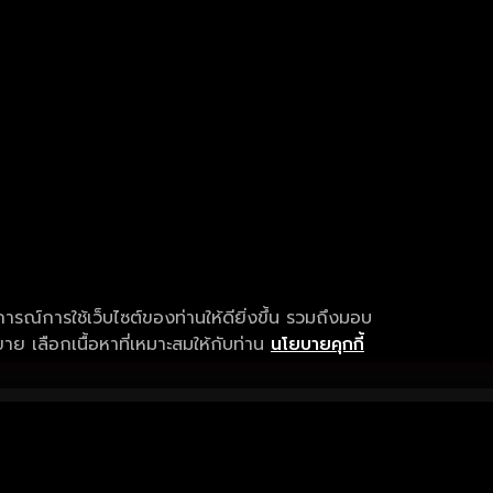
การณ์การใช้เว็บไซต์ของท่านให้ดียิ่งขึ้น รวมถึงมอบ
ย เลือกเนื้อหาที่เหมาะสมให้กับท่าน
นโยบายคุกกี้
เงื่อนไขการให้บริการ
การสนับสนุนแ
ข้อกำหนดและเงื่อนไขการใช้งาน
คำถามที่พบบ่อ
นโยบายความเป็นส่วนตัว
แจ้งปัญหาการใ