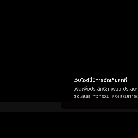
เว็บไซต์นี้มีการจัดเก็บคุกกี้
เพื่อเพิ่มประสิทธิภาพและประสบ
ข้อเสนอ กิจกรรม ส่งเสริมการขา
บริษัท วัน สามสิบเอ็ด จำกัด
เลขที่ 50 อาคาร จีเอ็มเอ็ม แกรมมี่ เพลส ถนน
สุขุมวิท แขวงคลองเตยเหนือ เขต วัฒนา กรุงเทพ