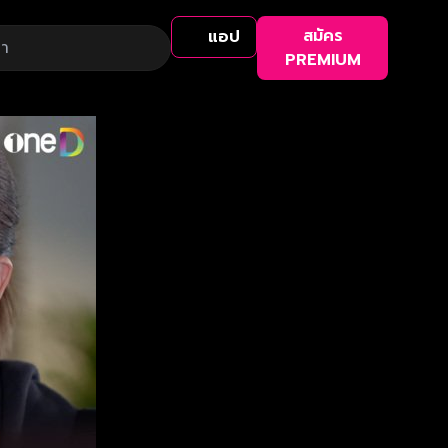
สมัคร
แอป
PREMIUM