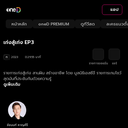
แอป
Playback
/
Mute
หน้าหลัก
oneD PREMIUM
ดูทีวีสด
ละครแนวตั้
Loaded
:
Rate
3.32%
เก่งสู้เก่ง EP3
ท
2023
0:29:55 นาที
รายการของฉัน
แชร์
รายการเก่งสู้เก่ง สานฝัน สร้างอาชีพ โดย มูลนิธิเอสซีจี รายการเกมโชว์
สุดมันที่ประชันกันด้วยความรู้
ดูเพิ่มเติม
ชัยนนท์ หาญคีรี