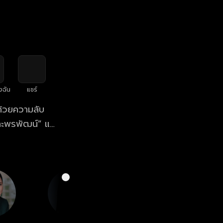
งฉัน
แชร์
ปด้วยความลับ
ละพรพัฒน์” และ
กแสดงสุดปัง