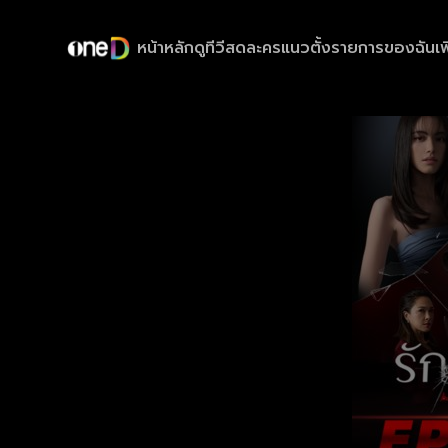
หน้าหลัก
ดูทีวีสด
ละครแนวตั้ง
รายการของฉัน
เพ