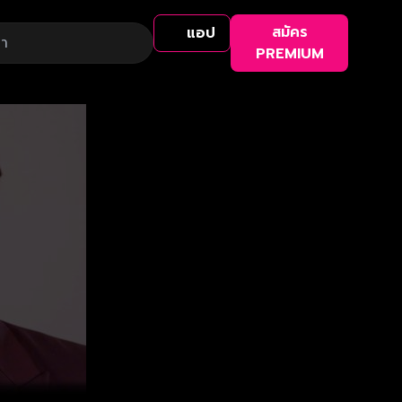
สมัคร
แอป
PREMIUM