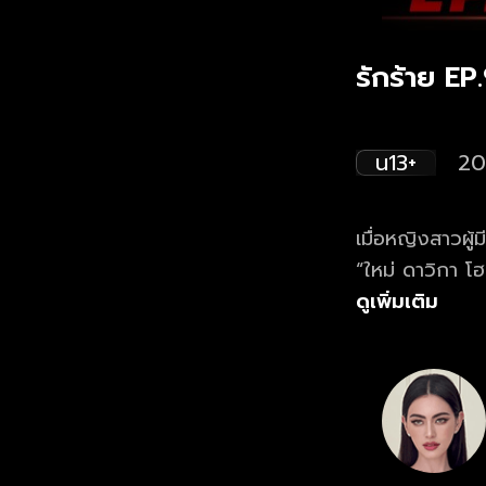
รักร้าย EP
น13+
20
เมื่อหญิงสาวผู
“ใหม่ ดาวิกา โ
“มิว ศุภศิษฏ์ 
ดูเพิ่มเติม
แหม่ม คัทลียา แ