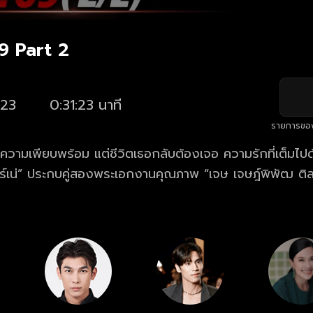
.9 Part 2
23
0:31:23 นาที
รายการขอ
้มีความเพียบพร้อม แต่ชีวิตเธอกลับต้องเจอ ความรักที่เต็มไ
ฮร์เน่” ประกบคู่สองพระเอกงานคุณภาพ “เจษ เจษฎ์พิพัฒ ติ
จงชีวีวัฒน์” กับบทบาทความดราม่าสุดเข้มข้น ร่วมด้วย ทัพนั
มคอินทอช, ลิลลี่ ภัณฑิลา วิน ปานสิริธนาโชติ