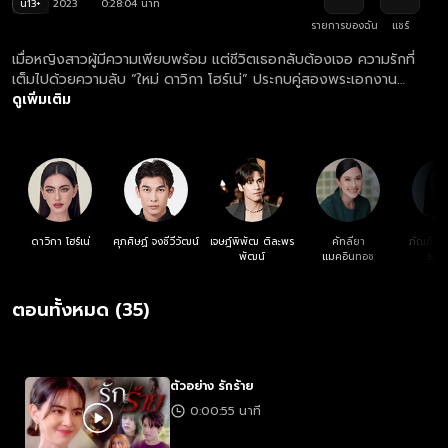
น13+
2023
0:28:04 นาที
รายการของฉัน
แชร์
เมื่อหญิงสาวผู้มีความเพียบพร้อม แต่ชีวิตเธอกลับต้องเจอ ความรักที่
เต็มไปด้วยความลับ “ใหม่ ดาวิกา โฮร์เน่” ประกบคู่สองพระเอกงาน
คุณภาพ “เจษ เจษฎ์พิพัฒ ติละพรพัฒน์” และ “มิว ศุภศิษฏ์ จงชีวี
ดูเพิ่มเติม
วัฒน์” กับบทบาทความดราม่าสุดเข้มข้น ร่วมด้วย ทัพนักแสดงสุดปัง
แหม่ม คัทลียา แมคอินทอช, ลิลลี่ ภัณฑิลา วิน ปานสิริธนาโชติ
ดาวิกา โฮร์เน่
ศุภศิษฏ์ จงชีวีวัฒน์
เจษฎ์พิพัฒ ติละพร
คัทลียา
ภัณฑิลา 
พัฒน์
แมคอินทอช
ธนาโ
ตอนทั้งหมด (35)
ตัวอย่าง รักร้าย
0:00:55 นาที