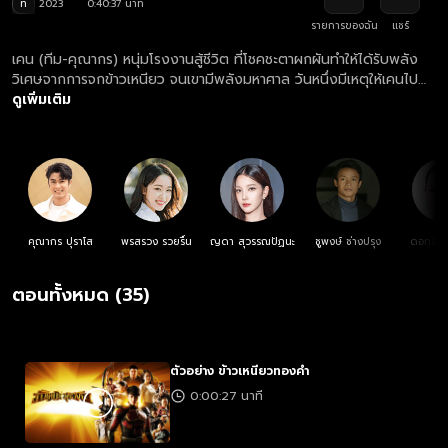
ท
2023
0:40:37 นาที
รายการของฉัน
แชร์
เคน (ทีม-คุณากร) หนุ่มโรงงานสู้ชีวิต ที่โชคชะตาผกผันทำให้ได้รับพลัง
วิเศษจากการจกข้าวเหนียว จนเขามีพลังมหาศาล วันหนึ่งมีเหตุให้เคนไป
เกี่ยวข้องกับเหตุการณ์จับตัวประกัน และได้เข้าช่วยเหลือ พลอย (เซียงเซี
ดูเพิ่มเติม
ยง-พรสรวง) จนเกิดเป็นความประทับใจแต่ดูเหมือนโชคชะตายังเล่นตลก
ไม่เลิก เมื่อเคนยังเข้าไปพัวพันกับกลุ่มผู้มีอิทธิพล และเจ้าพ่อค้ายาเสพติด
รายใหญ่อย่าง เฮียเก๊า (เชน-ธวัชสรรค์) จนถูกไล่ลาตามฆ่าเคนจึงต้องทำ
ทุกวิถีทางเพื่อเอาตัวรอดรวมทั้งการลุกขึ้นมาผดุงความยุติธรรมคอย
จัดการผู้มีอิทธิพล และแก๊งค้ายา และนี่เป็นเพียงจุดเริ่มต้นของข้าวเหนียว
ทองคำ แต่ศึกระหว่างธรรมะและอธรรมในครั้งนี้จะลงเอยอย่างไร และ
ความรักของเคนกับพลอยจะเป็นเช่นไร
คุณากร ปุราโส
พรสรวง รวยรื่น
ญดา สุวรรณปัฏนะ
ชูพงษ์ ช่างปรุง
ดอกอ้อ 
ตอนทั้งหมด (35)
ตัวอย่าง ข้าวเหนียวทองคำ
0:00:27 นาที