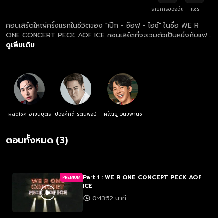
รายการของฉัน
แชร์
คอนเสิร์ตใหญ่ครั้งแรกในชีวิตของ "เป๊ก - อ๊อฟ - ไอซ์" ในชื่อ WE R
ONE CONCERT PECK AOF ICE คอนเสิร์ตที่จะรวมตัวเป็นหนึ่งกับแฟน
เพลงทุกคน เพื่อทำครั้งหนึ่งที่ดีที่สุดในชีวิต สุดยอด ครบรสทั้งพลัง
ดูเพิ่มเติม
เสียง ความสนุก ซ่า ซึ้ง สนุก มันส์กระจาย ครบรสขนาดนี้ แฟนๆของทั้ง
3 ศิลปิน ห้ามพลาด!
ผลิตโชค อายนบุตร
ปองศักดิ์ รัตนพงษ์
ศรัณยู วินัยพานิช
ตอนทั้งหมด (3)
Part 1 : WE R ONE CONCERT PECK AOF
PREMIUM
ICE
0:43:52 นาที