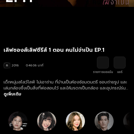
เลิฟซองส์เลิฟซีรีส์ 1 ตอน คนไม่จำเป็น EP.1
ท
2016
0:46:06 นาที
รายการของฉัน
แชร์
เด็กหนุ่มสโลว์ไลฟ์ ไม่เอาถ่าน ที่บ้านเป็นห้องซ้อมดนตรี ชอบถ่ายรูป และ
เล่นกล้องซึ่งเป็นสิ่งที่พ่อสอนไว้ และให้มรดกเป็นกล้อง และอุปกรณ์ร่น
เก่า ๆ ไว้เต็ม ห้องนอน แต่เขาก็เบื่อกับชีวิตเนือยๆและจำเจ แต่เมื่อมีคนที่
ดูเพิ่มเติม
ย้ายมาอยู่บ้านฝั่งตรงข้าม เป็นพี่น้องสองสาวคู่นึง ความสดใสและความมี
ชีวิตชีวาเลยกลับมาในชีวิตเขาอีกครั้ง