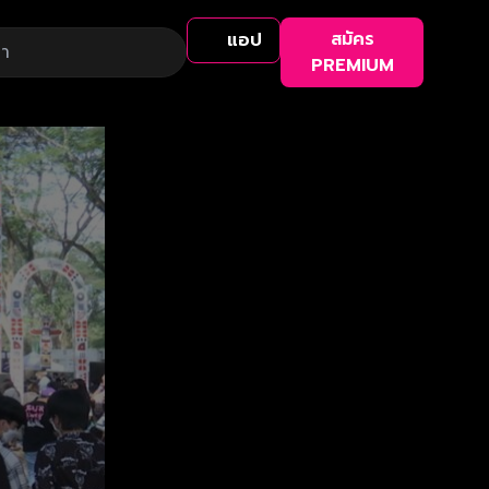
สมัคร
แอป
PREMIUM