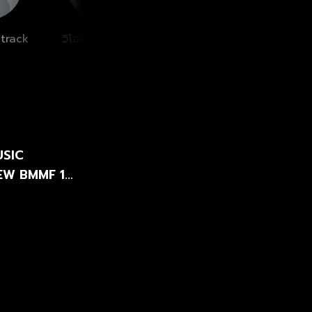
track
วิโอเลต วอเทียร์
KLEAR
Ge
USIC
-NEW BMMF 12