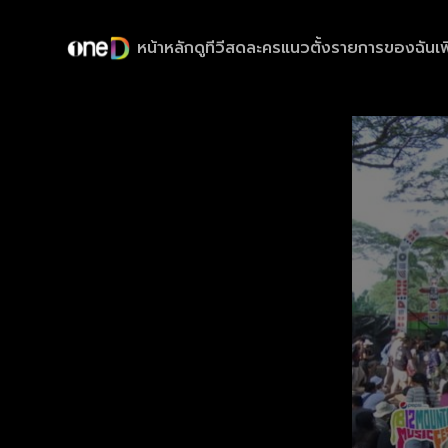
หน้าหลัก
ดูทีวีสด
ละครแนวตั้ง
รายการของฉัน
เพ