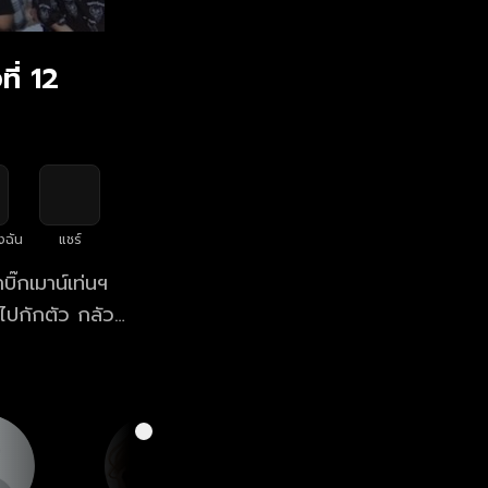
ี่ 12
งฉัน
แชร์
ิ๊กเมาน์เท่นฯ
 ยุ่งอยู่หน้า
บ ALL-NEW!
องประสบการณ์