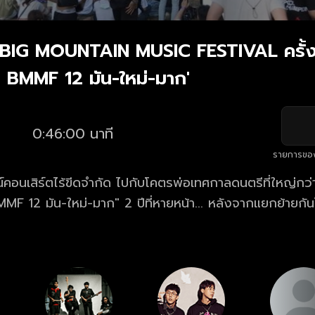
 BIG MOUNTAIN MUSIC FESTIVAL ครั้งท
BMMF 12 มัน-ใหม่-มาก'
0:46:00 นาที
รายการขอ
คอนเสิร์ตไร้ขีดจำกัด ไปกับโคตรพ่อเทศกาลดนตรีที่ใหญ่กว่าบ
2 ปีที่หายหน้า... หลังจากแยกย้ายกันไปกักตัว กลัว
TK ไปเป็นโหล โทรสั่ง delivery จนลงพุง work from home
ารนอนรอวันที่เราจะกลับมาเจอกันอีกครั้ง เมื่อสถานการณ์ (ประเทศ)
มแล้วที่จะพาคุณพุ่งทะยานสู่สุนทรียภาพแห่งเสียงดนตรีแบ
ัปเกรดครั้งใหญ่ที่สุดเร้าใจวัยรุ่น! มาร่วมเป็นส่วนหนึ่งข
แล้ว