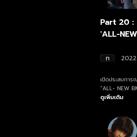
Part 20 :
'ALL-NEW 
ท
2022
เปิดประสบการณ์
"ALL- NEW BMMF 12 มัน-ใหม่-มาก" 
โควิดจนตรวจ A
ดูเพิ่มเติม
คอม และซ้อมตายด้วยก
เป็นใจ เราพร้อ
BMMF ได้รับการอ
คอนเสริ์ตกันได้