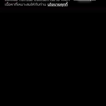
ดาวน์โหลดแอปเพื่อการรับชมที่ดีกว่า
เนื้อหาที่เหมาะสมให้กับท่าน
นโยบายคุกกี้
รับประสบการณ์ที่ดีที่สุดบนแอป
ภาษาไทย
คำถามที่พบบ่อย
แจ้งปัญหาการใช้งาน
ข้อกำหนดและเงื่อนไขการใช้งาน
นโยบายความเป็นส่วนตัว
ติดตามเรา
Version 8.1.0