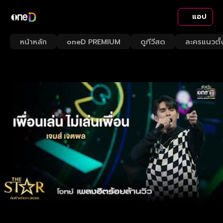
แอป
หน้าหลัก
oneD PREMIUM
ดูทีวีสด
ละครแนวตั้