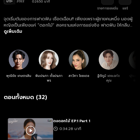
น13+
2022
0:26:50 นาที
รายการของฉัน
แชร์
จุดเริ่มต้นของการฟาดฟัน เชือดเฉือน!! เพียงเพราะผู้ชายคนหนึ่ง มองผู้
หญิงเป็นเพียงแค่ “ดอกไม้” สงครามแห่งการแย่งชิง ฟาดฟัน ให้กลีบ
กระจาย จึงเกิดขึ้น
ดูเพิ่มเติม
พุฒิชัย เกษตรสิน
พิมประภา ตั้งประภา
สาวิกา ไชยเดช
ฐิติภูมิ เตชะอภัย
ปุณยาพ
พร
คุณ
พิพั
ตอนทั้งหมด (32)
ดงดอกไม้ EP.1 Part 1
0:34:28 นาที