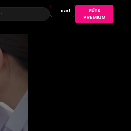
สมัคร
แอป
PREMIUM