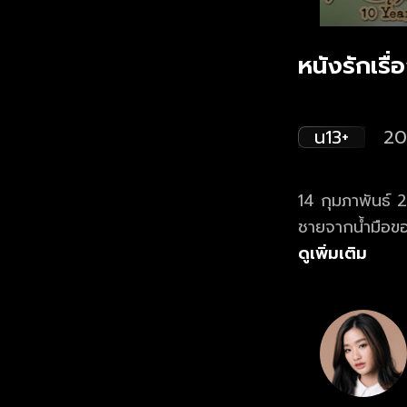
หนังรักเรื่
น13+
20
14 กุมภาพันธ์ 2
ชายจากน้ำมือขอ
ชัง ในปี 2565 
ดูเพิ่มเติม
กันอีกครั้งได้หรื