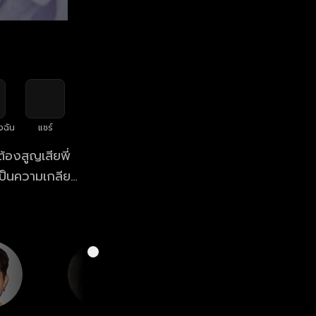
งฉัน
แชร์
้องสูญเสียพี่
เป็นความเกลียด
ามารถกลับมารัก