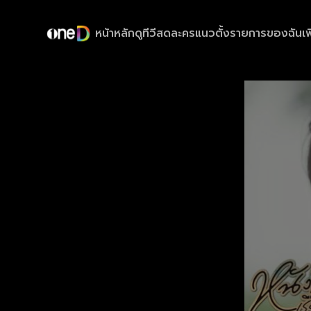
หน้าหลัก
ดูทีวีสด
ละครแนวตั้ง
รายการของฉัน
เพ