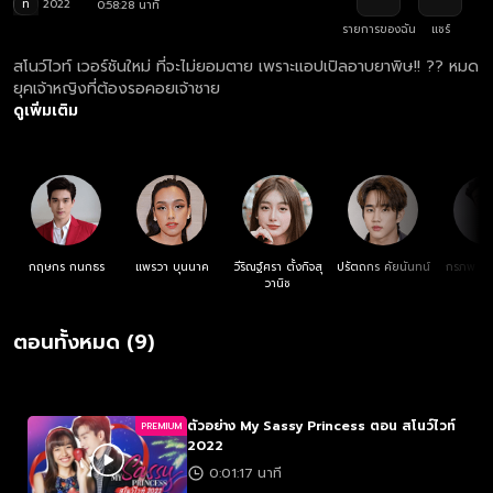
ท
2022
0:58:28 นาที
รายการของฉัน
แชร์
สโนว์ไวท์ เวอร์ชันใหม่ ที่จะไม่ยอมตาย เพราะแอปเปิลอาบยาพิษ!! ?? หมด
ยุคเจ้าหญิงที่ต้องรอคอยเจ้าชาย
ดูเพิ่มเติม
กฤษกร กนกธร
แพรวา บุนนาค
วีริณฐ์ศรา ตั้งกิจสุ
ปรัตถกร คัยนันทน์
กรภพ จัน
วานิช
ตอนทั้งหมด (9)
ตัวอย่าง My Sassy Princess ตอน สโนว์ไวท์
PREMIUM
2022
0:01:17 นาที