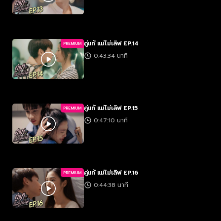
คู่แท้ แม่ไม่เลิฟ EP.14
PREMIUM
0:43:34 นาที
คู่แท้ แม่ไม่เลิฟ EP.15
PREMIUM
0:47:10 นาที
คู่แท้ แม่ไม่เลิฟ EP.16
PREMIUM
0:44:38 นาที