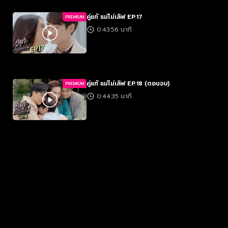
คู่แท้ แม่ไม่เลิฟ EP.17
PREMIUM
0:43:56 นาที
คู่แท้ แม่ไม่เลิฟ EP.18 (ตอนจบ)
PREMIUM
0:44:35 นาที