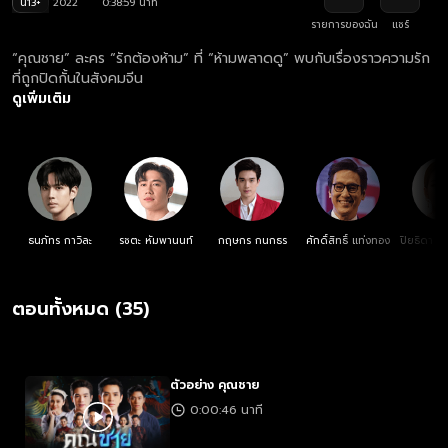
น13+
2022
0:38:59 นาที
รายการของฉัน
แชร์
“คุณชาย” ละคร “รักต้องห้าม” ที่ “ห้ามพลาดดู” พบกับเรื่องราวความรัก
ที่ถูกปิดกั้นในสังคมจีน
ดูเพิ่มเติม
ธนภัทร กาวิละ
รชตะ หัมพานนท์
กฤษกร กนกธร
ศักดิ์สิทธิ์ แท่งทอง
ปิยธิดา มิ
ตอนทั้งหมด (35)
ตัวอย่าง คุณชาย​
0:00:46 นาที