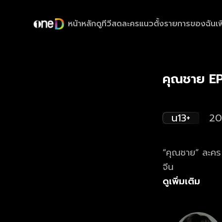
หน้าหลัก
ดูทีวีสด
ละครแนวตั้ง
รายการของฉัน
เพ
คุณชาย EP
น13+
20
“คุณชาย” ละคร “
จีน
ดูเพิ่มเติม