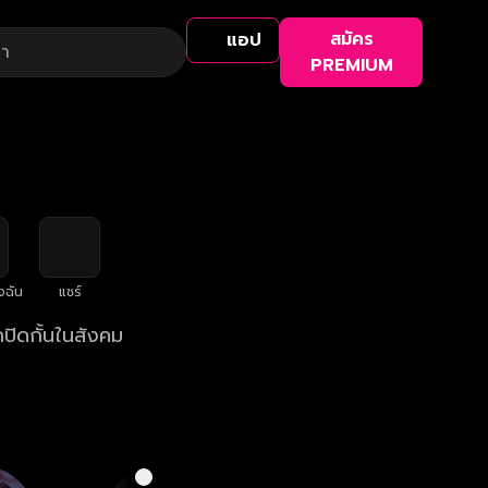
สมัคร
แอป
PREMIUM
งฉัน
แชร์
กปิดกั้นในสังคม