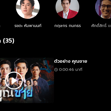
ะ
รชตะ หัมพานนท์
กฤษกร กนกธร
ศักดิ์สิทธิ์
 (35)
ตัวอย่าง คุณชาย​
0:00:46 นาที