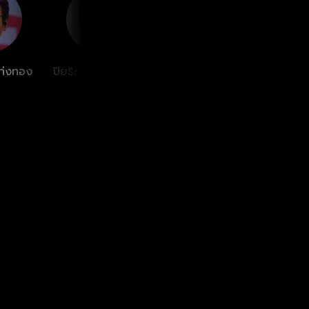
 แท่งทอง
ปิยธิดา มิตรธีรโรจน์
ปานวาด เหมมณี
คามิลล่