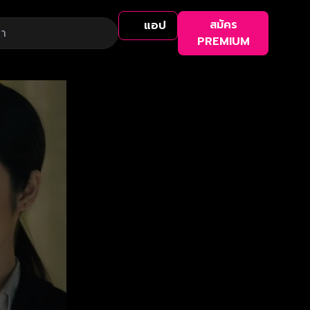
สมัคร
แอป
PREMIUM