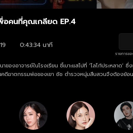
ื่อคนที่คุณเกลียด EP.4
19
0:43:34 นาที
รายการขอ
นาของอาจารย์ในโรงเรียน ชี้เบาะแสไปที่ ‘โลโก้ประหลาด’ ซึ่
ในคดีฆาตกรรมพ่อของเขา ชัช ตำรวจหนุ่มสืบสวนจึงต้องย้
ับ ปรางค์ และ พลอย สองนักเรียนคนดังที่พัวพันกับโลโก้นี้
ปสู่ “ร้านของขวัญเพื่อคนที่คุณเกลียด” ร้านลึกลับที่เปลี่ย
ยล้าง โดยมีราคาที่ต้องจ่ายเป็น ‘อายุขัย’ ของผู้ซื้อ ยิ่งค
จนกลายเป็นภัยสังคม ผู้คนรอบข้างก็ยิ่งล้มตายลงเรื่อยๆ ทั
นนี้ให้ได้ ก่อนที่ความเกลียดในใจของพวกเขาเองจะกลืนกินทุ