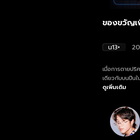
ของขวัญเพ
น13+
20
เมื่อการตายปริศ
เดียวกับบนปืน
จริง และได้พบก
ดูเพิ่มเติม
ดังกล่าวกลับนำไ
เป็นของขวัญทำลา
โรงเรียนลุกลาม
ทางหยุดยั้งร้า
ไป!