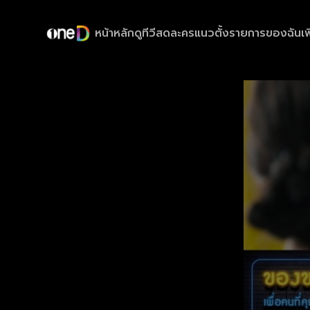
หน้าหลัก
ดูทีวีสด
ละครแนวตั้ง
รายการของฉัน
เพ