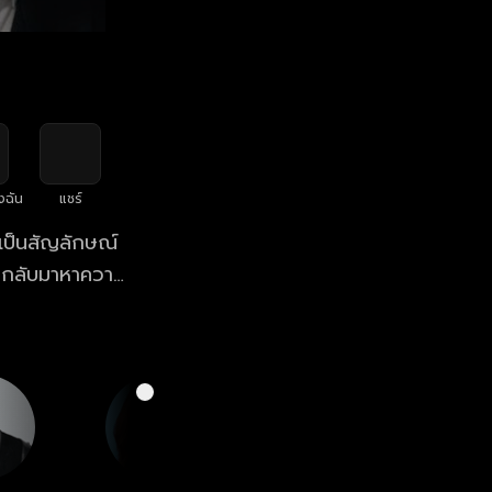
งฉัน
แชร์
งเป็นสัญลักษณ์
อนกลับมาหาความ
 ทว่าสัญลักษณ์
นแรงแค้นให้กลาย
วามเกลียดชังใน
้งสามจึงต้องหา
กอย่างจนสายเกิน