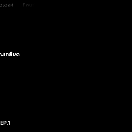
าวรวงศ์
ทิพนารี วีรวัฒโนดม
ชัชชวิศ เตชะรักษ์
ภัชทา
พงศ์
ุณเกลียด
EP.1