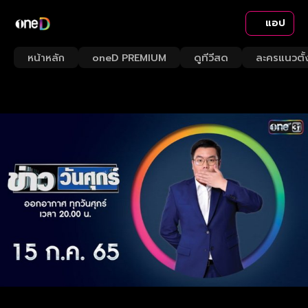
แอป
หน้าหลัก
oneD PREMIUM
ดูทีวีสด
ละครแนวตั้