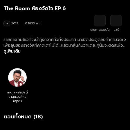
The Room ห้องวัดใจ EP.6
ท
2019
0:38:50 นาที
รายการของฉัน
แชร์
รายการเกมโชว์ที่จะนำคู่รักจากทั่วทั้งประเทศ มาเปิดประตูตอบคำถามวัดใจ
เพื่อลุ้นของรางวัลที่คาดเดาไม่ได้...แล้วมาลุ้นกันว่าแต่ละคู่นั้นจะตัดสินใจ
#ไปต่อหรือพอแค่นี้
ดูเพิ่มเติม
เกตุเสพย์สวัสดิ์
ปาลกะวงศ์ ณ
อยุธยา
ตอนทั้งหมด (18)