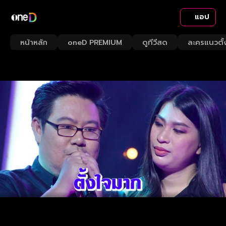
แอป
หน้าหลัก
oneD PREMIUM
ดูทีวีสด
ละครแนวตั้