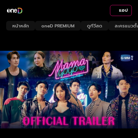
แอป
หน้าหลัก
oneD PREMIUM
ดูทีวีสด
ละครแนวตั้