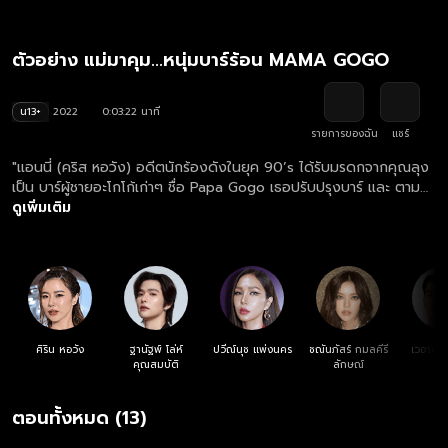
ตัวอย่าง แม่มาคุม...หนุ่มบาร์ร้อน MAMA GOGO
น13+
2022
0:03:22 นาที
รายการของฉัน
แชร์
"แอนนี่ (คริส หอวัง) อดีตนักร้องดังในยุค 90’s ได้รับมรดกจากคุณลุง
เป็น บาร์ผู้ชายอะโกโก้เก่าๆ ชื่อ Papa Gogo เธอปรับปรุงบาร์ และ ตามล่า
หาอะโกโก้บอย จนทำให้บาร์โด่งดังในชื่อ Mama Gogo แต่ดันต้องเจอ
ดูเพิ่มเติม
อุปสรรคทั้งมาเฟียคุมถิ่นอย่าง เฉิน (ลี ฐานัพฐ์) และเพื่อนรักเพื่อนแค้น
อย่าง ทีน่า (ปุ๊กกี้ ปวีณ์นุช) ที่ตั้งใจเปิดบาร์แข่งกับเธอ มาตามลุ้นกันว่า
มาม่ามือใหม่ จะรันวงการอะโกโก้รอดหรือไม่"
ศิริน หอวัง
ฐานัฐพ์ โล่ห์
ปวีณ์นุช แพ่งนคร
ชณันภัสร์ กมลคีรี
เวอาห์ 
คุณสมบัติ
ลักษณ์
ตอนทั้งหมด (13)