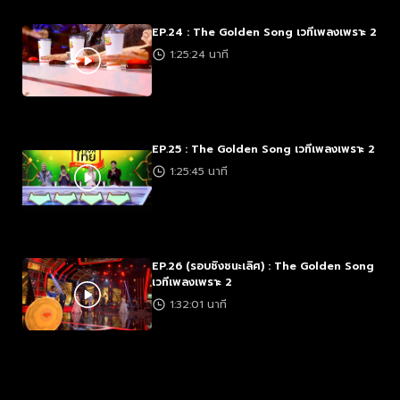
EP.24 : The Golden Song เวทีเพลงเพราะ 2
1:25:24 นาที
EP.25 : The Golden Song เวทีเพลงเพราะ 2
1:25:45 นาที
EP.26 (รอบชิงชนะเลิศ) : The Golden Song
เวทีเพลงเพราะ 2
1:32:01 นาที