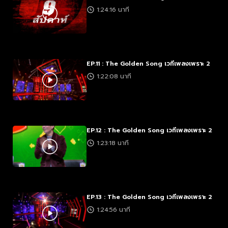
1:24:16 นาที
EP.11 : The Golden Song เวทีเพลงเพราะ 2
1:22:08 นาที
EP.12 : The Golden Song เวทีเพลงเพราะ 2
1:23:18 นาที
EP.13 : The Golden Song เวทีเพลงเพราะ 2
1:24:56 นาที