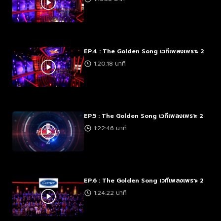
EP.4 : The Golden Song เวทีเพลงเพราะ 2
1:20:18 นาที
EP.5 : The Golden Song เวทีเพลงเพราะ 2
1:22:46 นาที
EP.6 : The Golden Song เวทีเพลงเพราะ 2
1:24:22 นาที