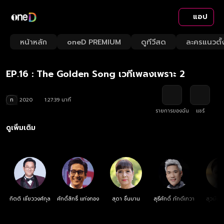
แอป
Playback
/
Mute
หน้าหลัก
oneD PREMIUM
ดูทีวีสด
ละครแนวตั้
Loaded
:
Rate
0.80%
EP.16 : The Golden Song เวทีเพลงเพราะ 2
ท
2020
1:27:39 นาที
รายการของฉัน
แชร์
ดูเพิ่มเติม
กิตติ เชี่ยววงศ์กุล
ศักดิ์สิทธิ์ แท่งทอง
สุดา ชื่นบาน
สุธีศักดิ์ ภักดีเทวา
สุวนันท์