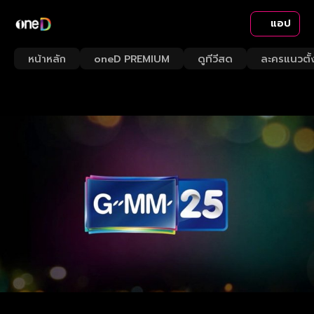
แอป
หน้าหลัก
oneD PREMIUM
ดูทีวีสด
ละครแนวตั้