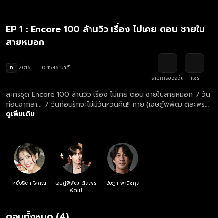
EP 1 : Encore 100 ล้านวิว เรื่อง ไม่เคย ตอน ชายใน
สายหมอก
ท
2016
0:45:46 นาที
รายการของฉัน
แชร์
ละครชุด Encore 100 ล้านวิว เรื่อง ไม่เคย ตอน ชายในสายหมอก 7 วัน
ก่อนจากลา... 7 วันก่อนรักจะไม่มีวันหวนคืน!! กาย (เจษฎ์พิพัฒ ติละพร
พัฒน์) เป็นผู้ชายที่มีภารกิจที่ทุกอาทิตย์จะได้รับรายชื่อคู่รัก 1 คู่ ผ่าน
ดูเพิ่มเติม
แอปพลิเคชันชื่อ 'Best Times' หน้าที่ของกาย คือ ทำให้คู่รักคู่นี้ใช้เวลา
ด้วยกันอย่างมีคุณค่าที่สุดก่อนที่คนใดคนหนึ่งจะตายจากไปในอีก 7 วัน
ข้างหน้า ทุกครั้งที่กายมาปรากฏตัว กายจะมาพร้อมกับสายหมอกจางๆ
และความเย็นยะเยือกอย่างเฉียบพลัน กายมีพลังพิเศษบางอย่างเป็นตัว
ช่วยในการทำภารกิจของเขา แต่สิ่งเดียวที่กายทำไม่ได้คือ กายไม่มีสิทธิ์ที่
จะเปิดเผยความจริงว่าใครคือคนที่จะตายจากไป เตย (หนึ่งธิดา โสภณ)
และอาร์ม (อัษฎา พานิชกุล) เป็นคู่สามีภรรยาหนุ่มสาวที่เคยหวานชื่นมื่น
หนึ่งธิดา โสภณ
เจษฎ์พิพัฒ ติละพร
อัษฎา พานิชกุล
แต่เมื่อเวลาผ่านไปทั้งคู่กลับละเลยที่จะใส่ใจกัน และค่อยๆ ห่างจากกันโดย
พัฒน์
ไม่รู้ตัว กาย จะทำภารกิจของเขาให้สำเร็จลุล่วงได้ดี โดยไม่บอกทั้งเตยและ
อาร์มให้รู้ว่าใครที่จะเป็นคนที่ต้องตายจากไปได้หรือไม่ 7 วันก่อนจากลา
ตอนทั้งหมด (4)