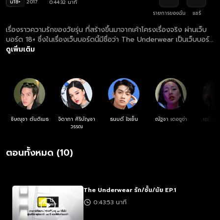
น18+
2017
0:44:32 นาที
รายการของฉัน
แชร์
เรื่องราวความรักของวัยรุ่น ที่สร้างขึ้นมาจากเค้าโครงเรื่องจริง ผ่านเว็บ
บอร์ด 18+ ซึ่งในเรื่องเว็บบอร์ดนี้มีชื่อว่า The Underwear เป็นเว็บบอร์ด
ที่วัยรุ่นจะชอบมาแชร์ประสบการณ์เรื่องของความรัก และความลับของตัว
ดูเพิ่มเติม
เองได้อย่างหมดเปลือก เพราะเป็นพื้นที่ที่จะไม่มีใครรู้จักตัวตนที่แท้จริง
ของผู้ใช้ จึงทำให้ทุกคนกล้าที่จะเปิดเผยเรื่องลับๆของตัวเอง และขอคำ
ปรึกษาปัญหาชีวิตกันได้อย่างเต็มที่ซึ่งเรื่องนี้ จะทำให้เราได้เห็นว่า คนที่เรา
คิดว่าไว้ใจได้มากที่สุด เค้าอาจไม่เป็นอย่างที่เราคิด เพราะเค้ายังมีอีกตัว
ตนนึงซ่อนไว้อยู่ในเว็บบอร์ดแห่งนี้ สุดท้ายเรื่องราวของทุกคนจะจบลง
เช่นไร หาคำตอบได้ใน “รัก/ชั้น/นัย #TheUnderwear”
ชิษณุชา ตันติเมธ
จิดาภา ศิริบัญชา
ธนบดี ใจเย็น
ณัฐชา เดอซูซ่า
เอมิกา 
วรรณ
ตอนทั้งหมด (10)
The Underwear รัก/ชั้น/นัย EP.1
0:43:53 นาที