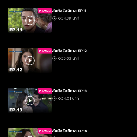
สัมผัสรัตติกาล EP.11
PREMIUM
0:54:39 นาที
สัมผัสรัตติกาล EP.12
PREMIUM
0:55:03 นาที
สัมผัสรัตติกาล EP.13
PREMIUM
0:54:01 นาที
สัมผัสรัตติกาล EP.14
PREMIUM