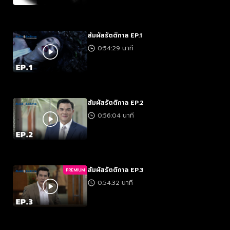
สัมผัสรัตติกาล EP.1
0:54:29 นาที
สัมผัสรัตติกาล EP.2
0:56:04 นาที
สัมผัสรัตติกาล EP.3
PREMIUM
0:54:32 นาที