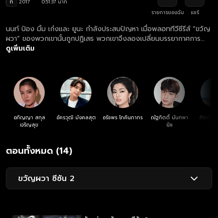
ท
2017
0:51:37 นาที
รายการของฉัน
แชร์
นนท์ ป้อง มิ้ม เก๋งและ ยูนะ กำลังประสบปัญหา เมื่อพลอททีวีซีรีส์ “ขวัญ
ผวา” ของพวกเขานั้นถูกปฏิเสธ พวกเขาจึงลองเปลี่ยนบรรยากาศการ
ทำงานด้วยการไปหาประสบการณ์ผีและลองสัมผัสกับสถานที่จริง นั่นก็คือ
ดูเพิ่มเติม
ป่าแขวนคอ แต่ระหว่างทางพวกเขาได้พบกับสถานที่ ที่ถูกกล่าวขานเรื่องผี
ตัวแดง ที่นั่นก็คือ ถ้ำละว้า พวกเขาได้เจอกับสิ่งที่พวกเขาตามหา และหลัง
จากนั้นชีวิตของพวกเขาก็เปลี่ยนไปตลอดกาล
อภิญญา สกุล
อัครวุฒิ มังคลสุต
อรัชพร โภคินภากร
ณัฐกิตติ์ นันทพา
กิตติศัก
เจริญสุข
นิช
บูร
ตอนทั้งหมด (14)
ขวัญผวา ซีซัน 2