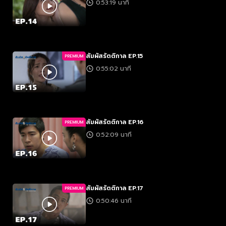
0:53:19 นาที
สัมผัสรัตติกาล EP.15
PREMIUM
0:55:02 นาที
สัมผัสรัตติกาล EP.16
PREMIUM
0:52:09 นาที
สัมผัสรัตติกาล EP.17
PREMIUM
0:50:46 นาที