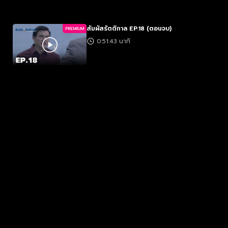
สัมผัสรัตติกาล EP.18 (ตอนจบ)
PREMIUM
0:51:43 นาที