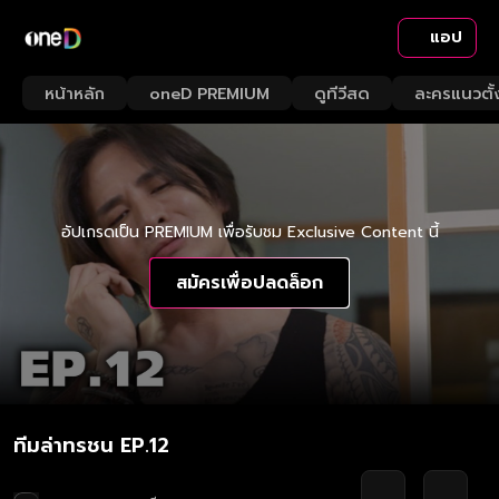
แอป
หน้าหลัก
oneD PREMIUM
ดูทีวีสด
ละครแนวตั้
อัปเกรดเป็น PREMIUM เพื่อรับชม Exclusive Content นี้
สมัครเพื่อปลดล็อก
ทีมล่าทรชน EP.12