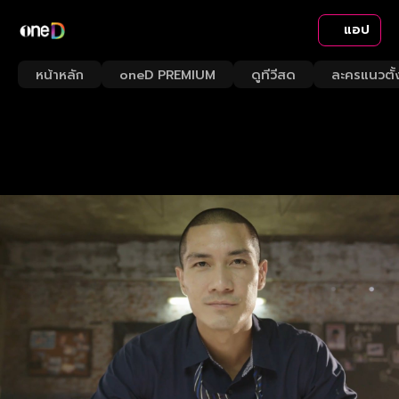
แอป
หน้าหลัก
oneD PREMIUM
ดูทีวีสด
ละครแนวตั้