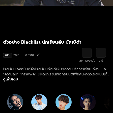
ตัวอย่าง Blacklist นักเรียนลับ บัญชีดำ
น13+
2019
0:03:10 นาที
รายการของฉัน
แชร์
โรงเรียนเอกอนันต์คือโรงเรียนที่ดีเด่นในทุกด้าน ทั้งการเรียน กีฬา....และ
“ความลับ” “ทราฟฟิค” ไม่ได้มาเรียนที่เอกอนันต์เพื่อค้นหาตัวเองแบบเด็ก
คนอื่น แต่เขามาเพื่อตามหา “ฟ้า” พี่สาวที่หายตัวไปเมื่อหลายเดือนก่อน
ดูเพิ่มเติม
ทั้งตำรวจและทางโรงเรียนไม่พบร่องรอยอะไรจนกลายเป็นความลับดำมืด
ของโรงเรียน..."