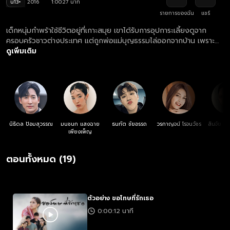
น13+
2016
1:00:27 นาที
รายการของฉัน
แชร์
เด็กหนุ่มกำพร้าใช้ชีวิตอยู่ที่เกาะสมุย เขาได้รับการอุปการะเลี้ยงดูจาก
ครอบครัวชาวต่างประเทศ แต่ถูกพ่อแม่บุญธรรมไล่ออกจากบ้าน เพราะ
ความเกเรตั้งแต่ย่างเข้าวัยรุ่น เขาจึงมาใช้ชีวิตอยู่กับแฟนสาว วันเวลาผ่าน
ดูเพิ่มเติม
ไปก็ทิ้งเขาไปแต่งงานกับมหาเศรษฐีทำให้กันตะถูกยิงเข้าที่หัว ซึ่งไม่
สามารถผ่าออกได้ จีจี้จึงมอบเงินจำนวนมากที่ยักยอกจากสามีให้กับกันตะ
เพื่อที่เขาจะได้ไปทำตามฝัน คือไปตามหาแม่ที่แท้จริงที่กรุงเทพฯ และ
เป็นการหนีให้พ้นจากสามีของเธอที่ตามฆ่าเขาอีกด้วย
นิธิดล ป้อมสุวรรณ
มนชนก แสงฉาย
ธนทัต ชัยอรรถ
วรกาญจน์ โรจนวัชร
สินจัย เป
เพียงเพ็ญ
ตอนทั้งหมด (19)
ตัวอย่าง ขอโทษที่รักเธอ
0:00:12 นาที