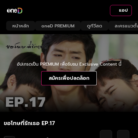
แอป
หน้าหลัก
oneD PREMIUM
ดูทีวีสด
ละครแนวตั้
อัปเกรดเป็น PREMIUM เพื่อรับชม Exclusive Content นี้
สมัครเพื่อปลดล็อก
ขอโทษที่รักเธอ EP.17