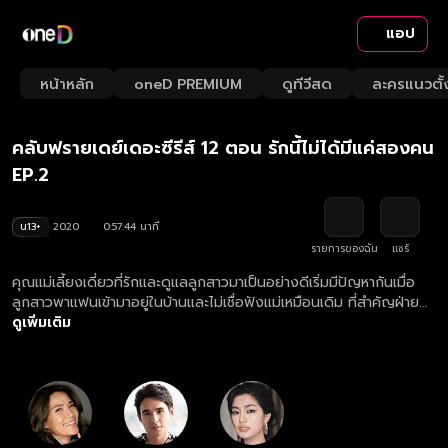
แอป
Playback
/
Mute
หน้าหลัก
oneD PREMIUM
ดูทีวีสด
ละครแนวตั้
Loaded
:
Rate
1.73%
คลับฟรายเดย์เดอะซีรีส์ 12 ตอน รักนี้ไม่ได้มีแค่สองคน
EP.2
น13+
2020
0:57:44 นาที
รายการของฉัน
แชร์
คุณแม่เลี้ยงเดี่ยวที่รักและดูแลลูกสาวมาเป็นอย่างดีเริ่มมีปัญหากันเมื่อ
ลูกสาวพาแฟนเข้ามาอยู่ในบ้านและไม่เชื่อฟังแม่เหมือนเดิม ที่สำคัญฝ่าย
ชายไม่คิดที่จะแต่งงานให้ถูกต้องแถมยังมีความลับบางอย่างซ่อนอยู่
ดูเพิ่มเติม