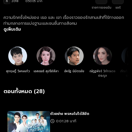
ท
2018
0:50:05 นาที
รายการของฉัน
แชร์
ความรักครั้งใหม่ของ เธอ และ เขา เรื่องราวของรักสามเส้าที่ไร้ทางออก
ท่ามกลางการแบ่งฐานะและชนชั้นทางสังคม
ดูเพิ่มเติม
สุกฤษฎิ์ วิเศษแก้ว
เอสเธอร์ สุปรีย์ลีลา
อัครัฐ นิมิตรชัย
ณัฎฐพัชร์ วิภัทรเดช
ภัณฑิลา 
ตระกูล
ธนาโ
ตอนทั้งหมด (28)
ตัวอย่าง พรหมไม่ได้ลิขิต
0:01:28 นาที