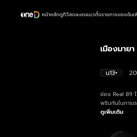
หน้าหลัก
ดูทีวีสด
ละครแนวตั้ง
รายการของฉัน
เพ
เมืองมายา
น13+
20
ช่อง Real 89 ได
พริบกันในการตอ
สิบล้านบาท ซึ่ง
ดูเพิ่มเติม
ร้อนถึง กิตติกร
โกงเงินรางวัลเก