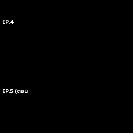
า EP.4
า EP.5 (ตอน