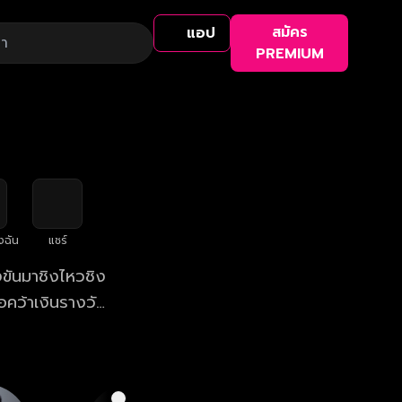
สมัคร
แอป
PREMIUM
งฉัน
แชร์
่งขันมาชิงไหวชิง
อคว้าเงินรางวัล
ย่างไม่น่าเชื่อ
ยว่าจะต้องมีการ
ซึ่งเป็นพิธีกร