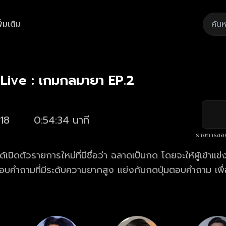
ิ่มเติม
Playback
/
Mute
Loaded
:
Rate
1.65%
 Live : เกมกลมายา EP.2
18
0:54:34 นาที
รายการขอ
้เปิดตัวรายการใหม่ที่มีชื่อว่า ฉลาดเป็นกด โดยจะให้ผู้เข้าแข
บคำถามที่มีระดับความยากสูง แย่งกันกดปุ่มตอบคำถาม เพื่
ในการออกอากาศครั้งแรกก็มีผู้ที่สามารถคว้าเงินรางวัลนี้ไปได้อ
 (ธีรภัทร์ สัจจกุล) ผู้บริหารช่องสถานีโทรทัศน์ ที่ระแคะระคา
ิดขึ้นอย่างแน่นอน จึงยื่นคำขาดให้ ภาส (กิตติ เชี่ยววงศ์กุล) 