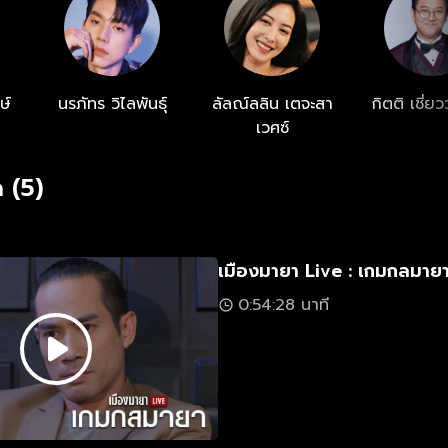
ัวผู้ที่อยู่เบื้องหลังในการโกงเงินรางวัลมาให้ได้ หากหาตัวค
็นกด จะต้องถูกปิดตัวลง
ษ์
นรภัทร วิไลพันธุ์
ลัลณ์ลลิน เตจะสา
กิตติ เชี่ย
เวศซ์
 (5)
เมืองมายา Live : เกมกลมายา
0:54:28 นาที