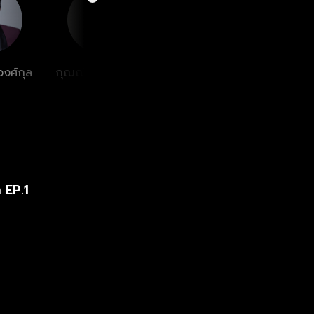
นร้ายมาไม่ได้
ววงศ์กุล
กุณณัฏฐ์ กุลปรียา
แอริน ยุกตะทัต
วัฒน์
 EP.1