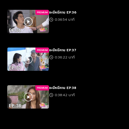
ชะนีหนีคาน EP.36
PREMIUM
0:36:54 นาที
ชะนีหนีคาน EP.37
PREMIUM
0:36:22 นาที
ชะนีหนีคาน EP.38
PREMIUM
0:38:42 นาที