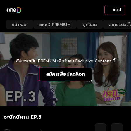
แอป
หน้าหลัก
oneD PREMIUM
ดูทีวีสด
ละครแนวตั้
อัปเกรดเป็น PREMIUM เพื่อรับชม Exclusive Content นี้
สมัครเพื่อปลดล็อก
ชะนีหนีคาน EP.3