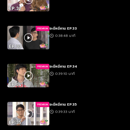
ชะนีหนีคาน EP.33
PREMIUM
0:38:48 นาที
ชะนีหนีคาน EP.34
PREMIUM
0:39:10 นาที
ชะนีหนีคาน EP.35
PREMIUM
0:39:33 นาที