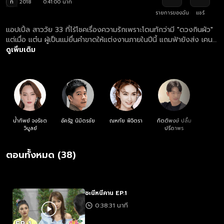
ท
2018
0:41:00 นาที
รายการของฉัน
แชร์
แอปเปิ้ล สาววัย 33 ที่ไร้โชคเรื่องความรักเพราะโดนทักว่ามี "ดวงกินผัว"
แต่เมื่อ แต๋น ผู้เป็นแม่ยื่นคำขาดให้แต่งงานภายในปีนี้ แถมฟ้ายังส่ง เคน
นักบินหนุ่มสุดหล่อมาให้ปิ๊ง ปฏิบัติการล้างคำสาปเพื่อสละโสดจึงเริ่มขึ้น!
ดูเพิ่มเติม
ทางเดียวที่จะรอดคือเธอต้องตามหาคนแช่งในชาติก่อนที่มี "ปานแดงที่
แก้มก้น" มาขออโหสิกรรม ทว่าคำใบ้นั้นกลับตรงกับ ดิน หนุ่มข้างบ้านคู่
กัดที่ชอบคอยจิกกัดเธออยู่ตลอดเวลา แอปเปิ้ลจะสามารถถอนคำสาปและ
กระโดดลงจากคานได้สำเร็จหรือไม่?
น้ำทิพย์ จงรัชต
อัครัฐ นิมิตรชัย
ณหทัย พิจิตรา
กิตติพงษ์ ปลื้ม
วิบูลย์
ปรีดาพร
ตอนทั้งหมด (38)
ชะนีหนีคาน EP.1
0:38:31 นาที