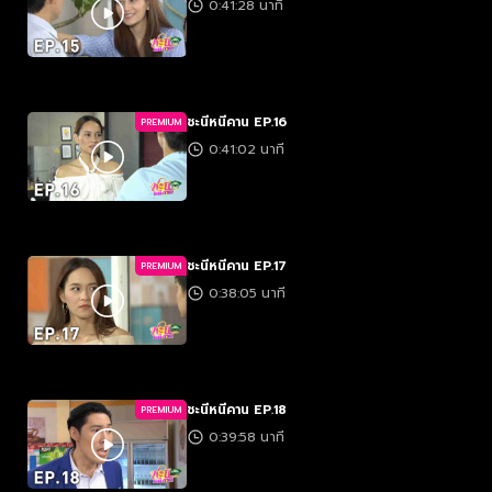
0:41:28 นาที
ชะนีหนีคาน EP.16
PREMIUM
0:41:02 นาที
ชะนีหนีคาน EP.17
PREMIUM
0:38:05 นาที
ชะนีหนีคาน EP.18
PREMIUM
0:39:58 นาที