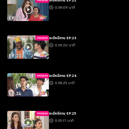
ชะนีหนีคาน EP.22
PREMIUM
0:38:09 นาที
ชะนีหนีคาน EP.23
PREMIUM
0:39:20 นาที
ชะนีหนีคาน EP.24
PREMIUM
0:38:25 นาที
ชะนีหนีคาน EP.25
PREMIUM
0:35:17 นาที