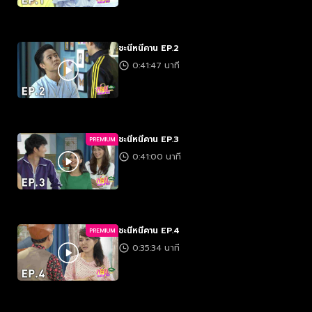
ชะนีหนีคาน EP.2
0:41:47 นาที
ชะนีหนีคาน EP.3
PREMIUM
0:41:00 นาที
ชะนีหนีคาน EP.4
PREMIUM
0:35:34 นาที