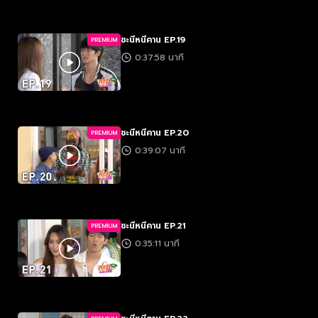
ชะนีหนีคาน EP.19
PREMIUM
0:37:58 นาที
ชะนีหนีคาน EP.20
PREMIUM
0:39:07 นาที
ชะนีหนีคาน EP.21
PREMIUM
0:35:11 นาที