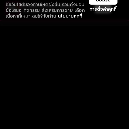
ยอมรับ
ใช้เว็บไซต์ของท่านให้ดียิ่งขึ้น รวมถึงมอบ
ใช้งานแอป ลื่นไหลกว่า ไม่มีสะดุด
เปิด
การตั้งค่าคุกกี้
ข้อเสนอ กิจกรรม ส่งเสริมการขาย เลือก
ดาวน์โหลดแอปเพื่อการรับชมที่ดีกว่า
เนื้อหาที่เหมาะสมให้กับท่าน
นโยบายคุกกี้
รับประสบการณ์ที่ดีที่สุดบนแอป
ภาษาไทย
คำถามที่พบบ่อย
แจ้งปัญหาการใช้งาน
ข้อกำหนดและเงื่อนไขการใช้งาน
นโยบายความเป็นส่วนตัว
ติดตามเรา