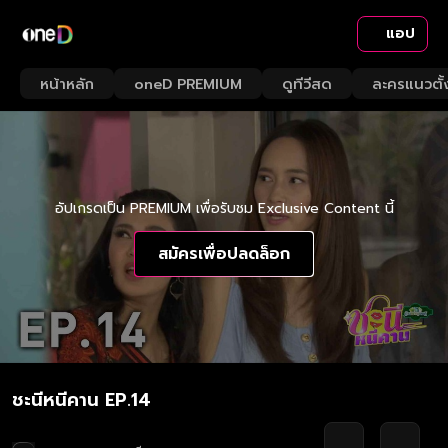
แอป
หน้าหลัก
oneD PREMIUM
ดูทีวีสด
ละครแนวตั้
อัปเกรดเป็น PREMIUM เพื่อรับชม Exclusive Content นี้
สมัครเพื่อปลดล็อก
ชะนีหนีคาน EP.14