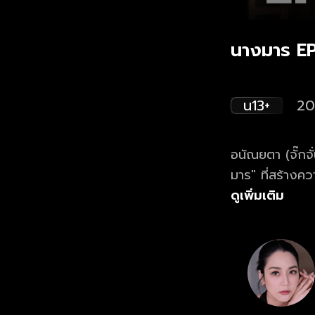
นางมาร EP
น13+
20
อนัณยตา (จั๊กจั
มาร" ที่สร้างค
วรรธนพิสิฐกุล) 
ดูเพิ่มเติม
หลงใหล ลุ่มหลงแ
เธอตกเป็นของใ
สมบัติของชาติ