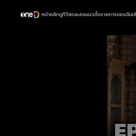
หน้าหลัก
ดูทีวีสด
ละครแนวตั้ง
รายการของฉัน
เพ