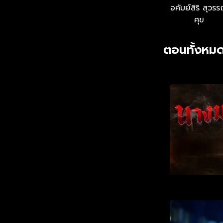
อคัมย์สิริ สุวร
ศุข
ตอนทั้งหมด