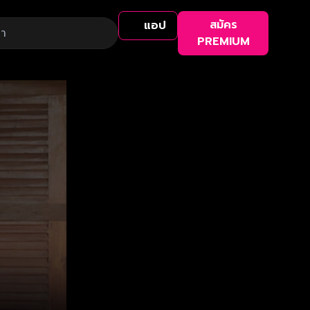
สมัคร
แอป
PREMIUM