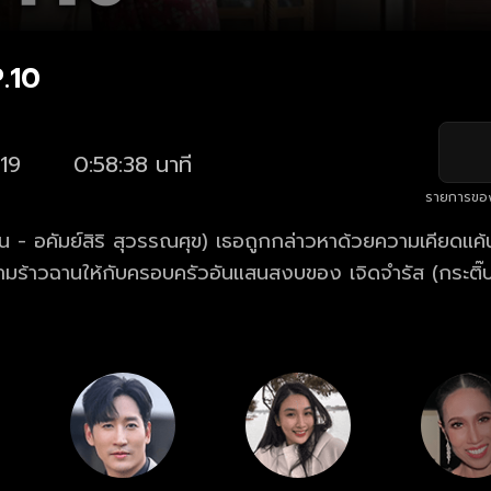
.10
19
0:58:38 นาที
รายการขอ
่น - อคัมย์สิริ สุวรรณศุข) เธอถูกกล่าวหาด้วยความเคียดแค้
วามร้าวฉานให้กับครอบครัวอันแสนสงบของ เจิดจํารัส (กระติ๊
เพราะอนัณยตาทําให้ ภาคม (ไนกี้ - นิธิดล ป้อมสุวรรณ) สามี
บบถอนตัวไม่ขึ้น แม้มันจะเป็นเพียงในฝัน แต่เจิดจํารัสก็ไม
คร ซึ่งความจริงแล้ว อนัณยตา เป็นเพียงวิญญาณที่คอยปกป