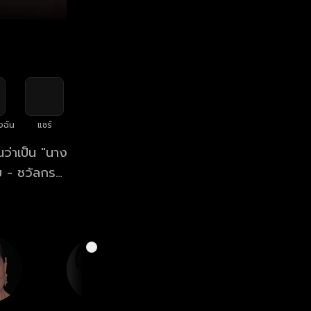
งฉัน
แชร์
นว่าเป็น "นาง
บ - ชวัลกร
เจิดจํารัส
่ยอมให้สามีของ
ักษ์รักษา