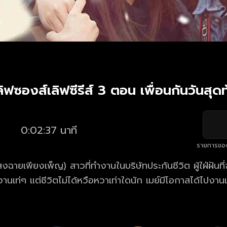
ลิฟซองส์เลิฟซีรีส์ 3 ตอน เพื่อนกันวันสุดท
0:02:37 นาที
รายการขอ
ฉายเพียงเพ็ญ) สาวที่ทำงานในบริษัทประกันชีวิต ผู้ใฝ่ฝันที่จ
านเท่ๆ แต่ชีวิตไม่ได้หวือหวาเท่าใดนัก เมย์มีโอกาสได้ไปงานเลี
ะได้พบกับ เซฟ (นนทนันท์ อัญชุลีประดิษฐ์) เกย์หนุ่มอดีตเพื่อ
าพอิสระ เมื่อถึงตอนงานเลี้ยงใกล้จะเลิก เซฟก็ประกาศตามหา
เที่ยวญี่ปุ่น 2 คน เนื่องจากเซฟรับงานจ้างจากเมืองคิตะคิวช