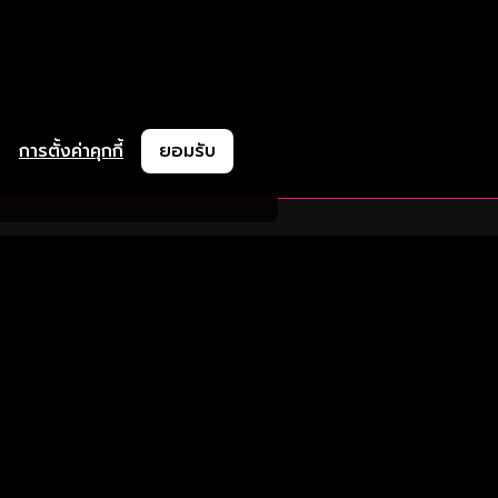
การตั้งค่าคุกกี้
ยอมรับ
ละช่วยเหลือ
ความร่วมมือ
ติดตามเรา
ย
การลงโฆษณา
ช้งาน
ความร่วมมือทางธุรกิจ
Version 8.1.0