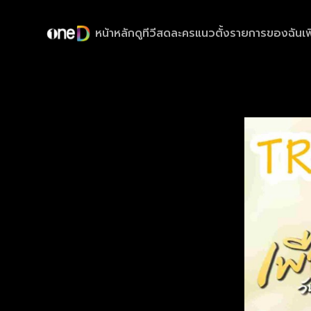
หน้าหลัก
ดูทีวีสด
ละครแนวตั้ง
รายการของฉัน
เพ