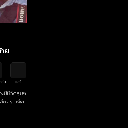
้าย
งฉัน
แชร์
ะมีชีวิตลุยๆ
้ยงรุ่นเพื่อน
นสนิทที่ตอนนี้
เพื่อนสองคนที่
ูเพื่อถ่ายภาพนำ