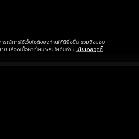
การณ์การใช้เว็บไซต์ของท่านให้ดียิ่งขึ้น รวมถึงมอบ
ย เลือกเนื้อหาที่เหมาะสมให้กับท่าน
นโยบายคุกกี้
เงื่อนไขการให้บริการ
การสนับสนุนแ
ข้อกำหนดและเงื่อนไขการใช้งาน
คำถามที่พบบ่อ
นโยบายความเป็นส่วนตัว
แจ้งปัญหาการใ
sitemap