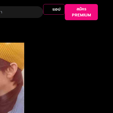
สมัคร
แอป
PREMIUM