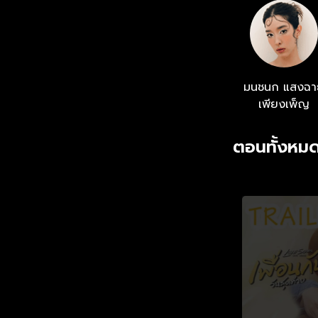
เสนอลงเว็บไซต์
ศิรินันท์) แฟน
เมย์มาถึงด้วยสภ
เริ่มขึ้น
มนชนก แสงฉา
เพียงเพ็ญ
ตอนทั้งหมด