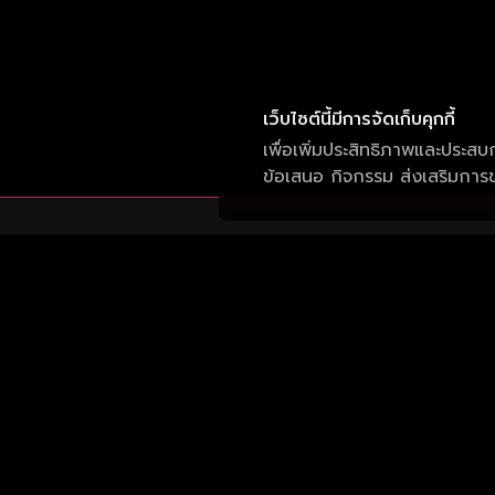
เว็บไซต์นี้มีการจัดเก็บคุกกี้
เพื่อเพิ่มประสิทธิภาพและประสบ
ข้อเสนอ กิจกรรม ส่งเสริมการขา
บริษัท วัน สามสิบเอ็ด จำกัด
เลขที่ 50 อาคาร จีเอ็มเอ็ม แกรมมี่ เพลส ถนน
สุขุมวิท แขวงคลองเตยเหนือ เขต วัฒนา กรุงเทพ
10110
รับประสบการณ์ที่ดีที่สุดบนแอป