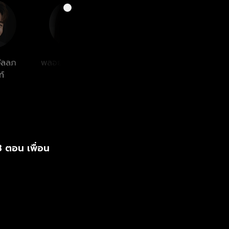
 (ธนบูลย์ วัลลภ
ตูใกล้จะปิดแล้ว
่แสนชุลมุนจึง
วัลลภ
พลอยนิรา หิรัญทวี
ท์
ศิลป์
 3 ตอน เพื่อน