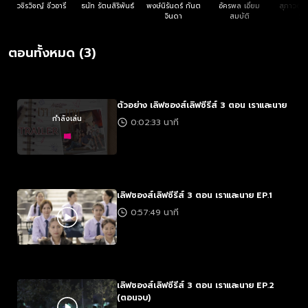
วชิรวิชญ์ ชีวอารี
ธนัท รัตนสิริพันธ์
พงษ์นิรันดร์ กันต
อัครพล เอี่ยม
สุภาวดี พ
จินดา
สมบัติ
รัต
ตอนทั้งหมด (3)
ตัวอย่าง เลิฟซองส์เลิฟซีรีส์ 3 ตอน เราและนาย
กำลังเล่น
0:02:33 นาที
เลิฟซองส์เลิฟซีรีส์ 3 ตอน เราและนาย EP.1
0:57:49 นาที
เลิฟซองส์เลิฟซีรีส์ 3 ตอน เราและนาย EP.2
(ตอนจบ)