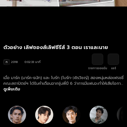
ตัวอย่าง เลิฟซองส์เลิฟซีรีส์ 3 ตอน เราและนาย
ท
2018
0:02:33 นาที
รายการของฉัน
แชร์
เมื่อ มาร์ค (มาร์ค-ธนัท) และ ไบร์ท (ไบร์ท-วชิรวิชญ์) สองหนุ่มหล่อเฟรชชี่
คณะสถาปัตย์ฯ ได้รับคำเตือนจากรุ่นพี่ปี 6 ว่าการมีแฟนจะทำให้เสียโอกาส
ในชีวิต ทั้งคู่จึงลงพนันกันด้วยกฎเหล็กว่า "ห้ามมีแฟนเด็ดขาด ใครมีก่อน
ดูเพิ่มเติม
แพ้!" แต่แล้วข้อตกลงกลับต้องสั่นคลอนเมื่อทั้งสองดันตกหลุมรัก ชาช่า
รุ่นพี่ปี 2 สุดสวยสง่าคนเดียวกัน จนต้องเปิดศึกแอบจีบแข่งกันแบบลับๆ
ท่ามกลางความวุ่นวายของสองสาวสายรุกอย่าง นาเดีย และ ปลา ที่จ้อง
จะงาบพวกเขารวมถึงรุ่นพี่จืดอย่าง บอล ที่แอบชอบสาวเรียบร้อยอย่าง
แมรี่ อยู่ห่างๆ งานนี้ต้องมาลุ้นกันว่าระหว่างกฎเหล็กของเพื่อนซี้กับหัวใจที่
เริ่มหวั่นไหว... ใครจะเป็นฝ่ายยอมแพ้ก่อนกัน!