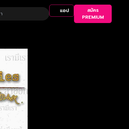
สมัคร
แอป
PREMIUM