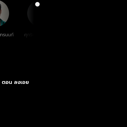
นทรนนท์
ศุกรินทร์ พวงเข็ม
ชลาทิศ ตันติวุฒิ
ขาว
ี่ ตอน ลงเอย