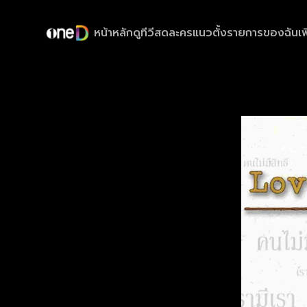
หน้าหลัก
ดูทีวีสด
ละครแนวตั้ง
รายการของฉัน
เพ