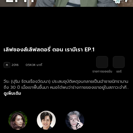
เลิฟซองส์เลิฟสตอรี่ ตอน เรามีเรา EP.1
ท
2016
0:54:34 นาที
รายการของฉัน
แชร์
วีระ (ปุริม รัตนเรืองวัฒนา) ประสบอุบัติเหตุจนกลายเป็นเจ้าชายนิทรานาน
ถึง 30 ปี เมื่อเขาฟื้นขึ้นมา หมอได้พบว่าร่างกายของเขาอยู่ในสภาวะจำศีล
คือหยุดการเจริญเติบโตทำให้เขาดูเหมือนเด็กอายุ 18 ปี อยู่ตลอดเวลา
ดูเพิ่มเติม
และเมื่อเขาฟื้นขึ้นมาเขาเรียกหาคนรักของเขาที่ชื่อว่า ณิกา (อินทิรา เจริญปุ
ระ) แต่เมื่อเขาได้เจอเธอ เขากลับจำเธอไม่ได้ ทางเดียวที่จะทำให้เขาจำเธอ
ได้ก็คือการพาเขากลับไปสู่สภาพแวดล้อมเก่าๆ ที่เขาคุ้นเคย ดังนั้นณิกา
จึงต้องสร้างสภาพแวดล้อมให้เหมือนกับในปีพุทธศักราช 2529 เพื่อให้
วีระจำเธอได้ และได้กลับมารักกันอีกครั้ง