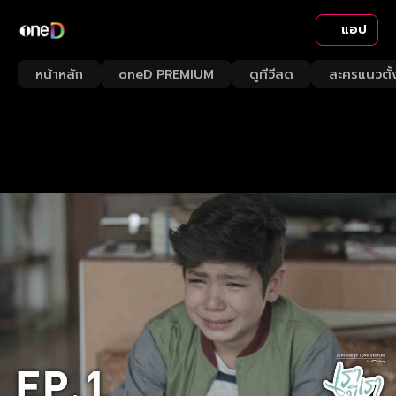
แอป
หน้าหลัก
oneD PREMIUM
ดูทีวีสด
ละครแนวตั้