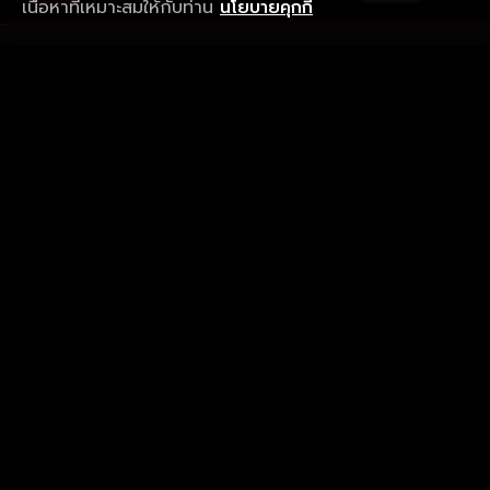
เนื้อหาที่เหมาะสมให้กับท่าน
นโยบายคุกกี้
รับประสบการณ์ที่ดีที่สุดบนแอป
ภาษาไทย
คำถามที่พบบ่อย
แจ้งปัญหาการใช้งาน
ข้อกำหนดและเงื่อนไขการใช้งาน
นโยบายความเป็นส่วนตัว
ติดตามเรา
Version 8.1.0