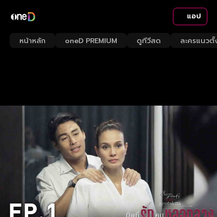
แอป
หน้าหลัก
oneD PREMIUM
ดูทีวีสด
ละครแนวตั้