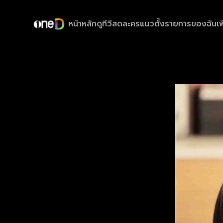
หน้าหลัก
ดูทีวีสด
ละครแนวตั้ง
รายการของฉัน
เพ