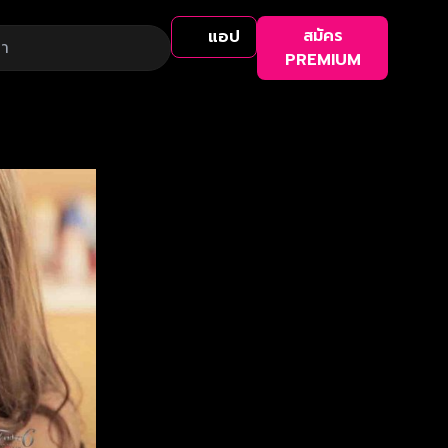
สมัคร
แอป
PREMIUM