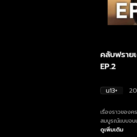
คลับฟรายเด
EP.2
น13+
20
เรื่องราวของครอ
สมบูรณ์แบบจนน่า
เปลี่ยนไป
ดูเพิ่มเติม