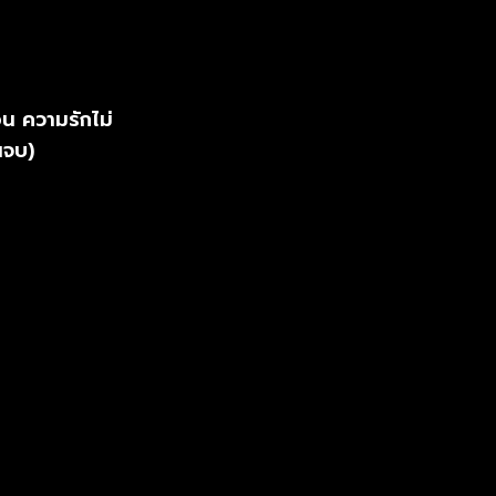
น ความรักไม่
นจบ)